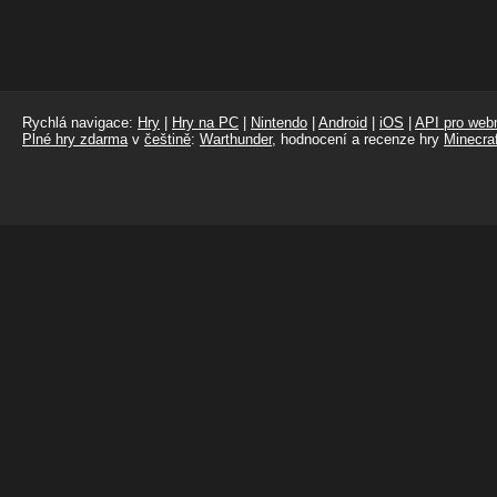
Rychlá navigace:
Hry
|
Hry na PC
|
Nintendo
|
Android
|
iOS
|
API pro webm
Plné hry zdarma
v
češtině
:
Warthunder
, hodnocení a recenze hry
Minecraf