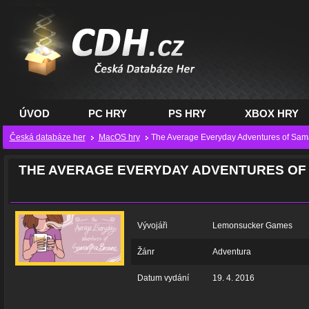
CDH.cz - hry na PC,
PS, XBOX - Česká
databáze her
ÚVOD
PC HRY
PS HRY
XBOX HRY
Česká databáze her
MacOS hry
The Average Everyday Adventures of Sa
THE AVERAGE EVERYDAY ADVENTURES O
Vývojáři
Lemonsucker Games
Žánr
Adventura
Datum vydání
19. 4. 2016