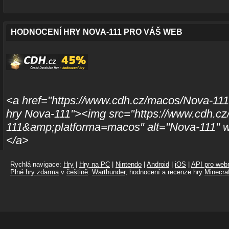
HODNOCENÍ HRY NOVA-111 PRO VÁŠ WEB
<a href="https://www.cdh.cz/macos/Nova-111
hry Nova-111"><img src="https://www.cdh.cz
111&amp;platforma=macos" alt="Nova-111" w
</a>
Rychlá navigace:
Hry
|
Hry na PC
|
Nintendo
|
Android
|
iOS
|
API pro webm
Plné hry zdarma
v
češtině
:
Warthunder
, hodnocení a recenze hry
Minecraf