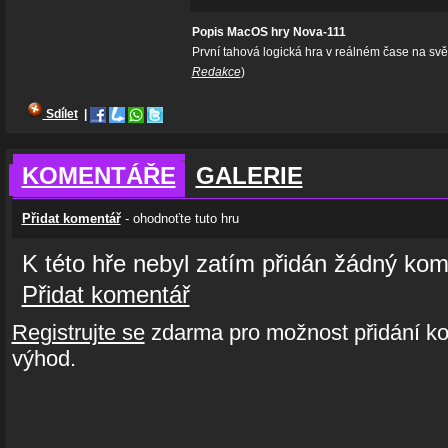
Popis MacOS hry Nova-111
První tahová logická hra v reálném čase na svě
Redakce
)
Sdílet
|
KOMENTÁŘE
GALERIE
Přidat komentář
- ohodnoťte tuto hru
K této hře nebyl zatím přidán žádný kom
Přidat komentář
Registrujte se
zdarma pro možnost přidání ko
výhod.