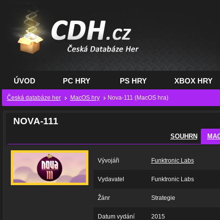
CDH.cz - hry na PC,
PS, XBOX - Česká
databáze her
ÚVOD
PC HRY
PS HRY
XBOX HRY
Česká databáze her
MacOS hry
Nova-111 (MacOS hra)
NOVA-111
SOUHRN
MA
Vývojáři
Funktronic Labs
Vydavatel
Funktronic Labs
Žánr
Strategie
Datum vydání
2015