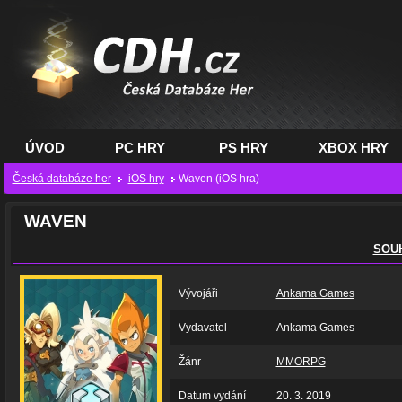
CDH.cz - hry na PC,
PS, XBOX - Česká
databáze her
ÚVOD
PC HRY
PS HRY
XBOX HRY
Česká databáze her
iOS hry
Waven (iOS hra)
WAVEN
SOU
Vývojáři
Ankama Games
Vydavatel
Ankama Games
Žánr
MMORPG
Datum vydání
20. 3. 2019