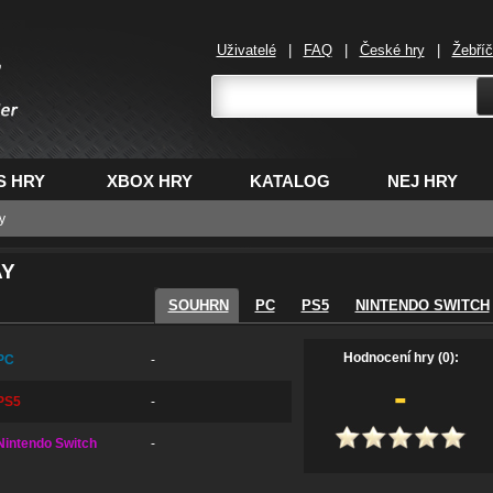
Uživatelé
|
FAQ
|
České hry
|
Žebří
,
S HRY
XBOX HRY
KATALOG
NEJ HRY
y
AY
SOUHRN
PC
PS5
NINTENDO SWITCH
Hodnocení hry (0):
PC
-
-
PS5
-
Nintendo Switch
-