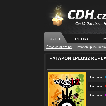
CDH.cz - hry na PC
PS, XBOX - Česká
databáze her
ÚVOD
PC HRY
P
Česká databáze her
Patapon 1plus2 Repla
PATAPON 1PLUS2 REPL
Hodnocení
Hodnocení
Hodnocení