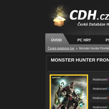
CDH.cz - hry na PC
PS, XBOX - Česká
databáze her
ÚVOD
PC HRY
P
Česká databáze her
Monster Hunter Fronti
MONSTER HUNTER FRON
Hodnocení
Hodnocení
Hodnocení
Hodnocení