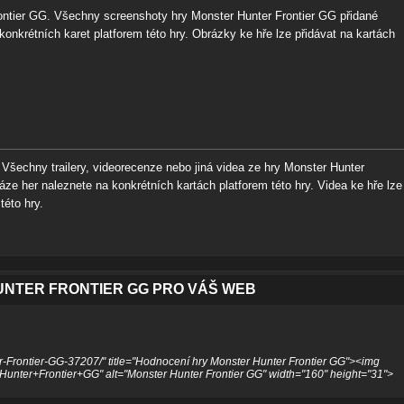
ontier GG. Všechny screenshoty hry Monster Hunter Frontier GG přidané
konkrétních karet platforem této hry. Obrázky ke hře lze přidávat na kartách
Všechny trailery, videorecenze nebo jiná videa ze hry Monster Hunter
áze her naleznete na konkrétních kartách platforem této hry. Videa ke hře lze
této hry.
NTER FRONTIER GG PRO VÁŠ WEB
r-Frontier-GG-37207/" title="Hodnocení hry Monster Hunter Frontier GG"><img
Hunter+Frontier+GG" alt="Monster Hunter Frontier GG" width="160" height="31">