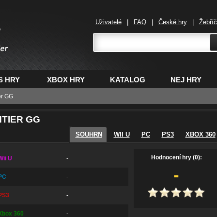
Uživatelé
|
FAQ
|
České hry
|
Žebří
,
S HRY
XBOX HRY
KATALOG
NEJ HRY
er GG
TIER GG
SOUHRN
WII U
PC
PS3
XBOX 360
Hodnocení hry (0):
Wii U
-
-
PC
-
PS3
-
Xbox 360
-