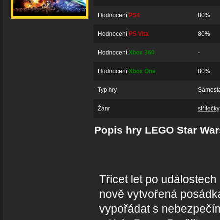
Hodnocení
PS4
80%
Hodnocení
PS Vita
80%
Hodnocení
Xbox 360
-
Hodnocení
Xbox One
80%
Typ hry
Samosta
Žánr
střílečky
Popis hry LEGO Star War
Třicet let po událostec
nově vytvořená posádk
vypořádat s nebezpečí