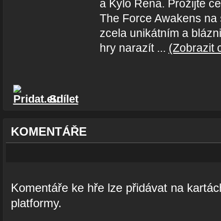
a Kylo Rena. Prožijte ce
The Force Awakens na s
zcela unikátním a blá
hry narazít ...
(Zobrazit c
Sdílet
KOMENTÁŘE
Komentáře ke hře lze přidávat na kartách
platformy.