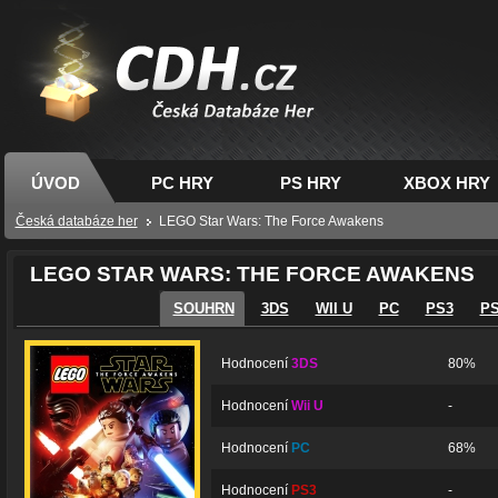
CDH.cz - hry na PC,
PS, XBOX - Česká
databáze her
ÚVOD
PC HRY
PS HRY
XBOX HRY
Česká databáze her
LEGO Star Wars: The Force Awakens
LEGO STAR WARS: THE FORCE AWAKENS
SOUHRN
3DS
WII U
PC
PS3
P
Hodnocení
3DS
80%
Hodnocení
Wii U
-
Hodnocení
PC
68%
Hodnocení
PS3
-