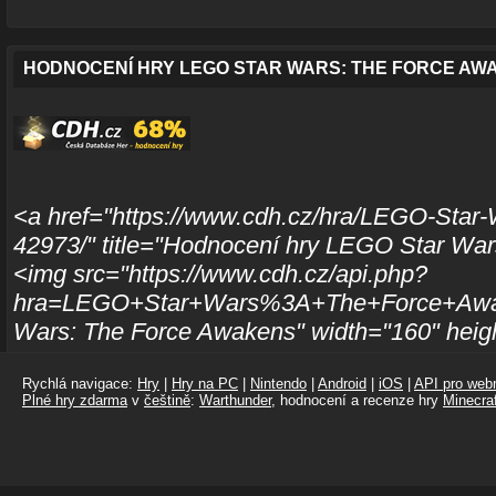
HODNOCENÍ HRY LEGO STAR WARS: THE FORCE AW
<a href="https://www.cdh.cz/hra/LEGO-Star
42973/" title="Hodnocení hry LEGO Star Wa
<img src="https://www.cdh.cz/api.php?
hra=LEGO+Star+Wars%3A+The+Force+Awak
Wars: The Force Awakens" width="160" heig
Rychlá navigace:
Hry
|
Hry na PC
|
Nintendo
|
Android
|
iOS
|
API pro webm
Plné hry zdarma
v
češtině
:
Warthunder
, hodnocení a recenze hry
Minecraf