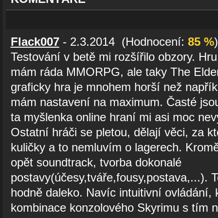
Flack007
- 2.3.2014 (Hodnocení:
85 %
)
Testování v betě mi rozšířilo obzory. Hr
mám ráda MMORPG, ale taky The Elder 
graficky hra je mnohem horší než napřík
mám nastavení na maximum. Časté jsou 
ta myšlenka online hraní mi asi moc nevy
Ostatní hráči se pletou, dělají věci, za k
kuličky a to nemluvím o lagerech. Kromě 
opět soundtrack, tvorba dokonalé
postavy(účesy,tváře,fousy,postava,...). 
hodně daleko. Navíc intuitivní ovládání, k
kombinace konzolového Skyrimu s tím n