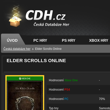
CDH.cz - hry na PC,
PS, XBOX - Česká
databáze her
ÚVOD
PC HRY
PS HRY
XBOX HRY
Česká databáze her
Elder Scrolls Online
ELDER SCROLLS ONLINE
Hodnocení
Xbox One
-
Hodnocení
PS4
-
Hodnocení
PC
70%
Typ hry
Samosta