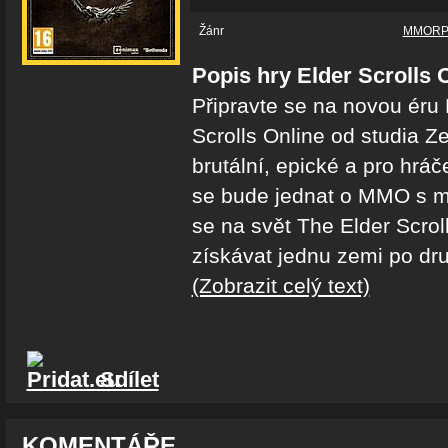
Žánr
MMOR
Popis hry Elder Scrolls 
Připravte se na novou éru
Scrolls Online od studia Z
brutální, epické a pro hráč
se bude jednat o MMO s m
se na svět The Elder Scrol
získávat jednu zemi po dru
(Zobrazit celý text)
Sdílet
KOMENTÁŘE