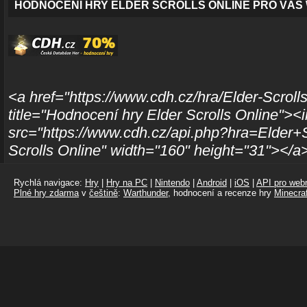
HODNOCENÍ HRY ELDER SCROLLS ONLINE PRO VÁŠ
<a href="https://www.cdh.cz/hra/Elder-Scroll
title="Hodnocení hry Elder Scrolls Online"><
src="https://www.cdh.cz/api.php?hra=Elder+S
Scrolls Online" width="160" height="31"></a
Rychlá navigace:
Hry
|
Hry na PC
|
Nintendo
|
Android
|
iOS
|
API pro webm
Plné hry zdarma
v
češtině
:
Warthunder
, hodnocení a recenze hry
Minecraf