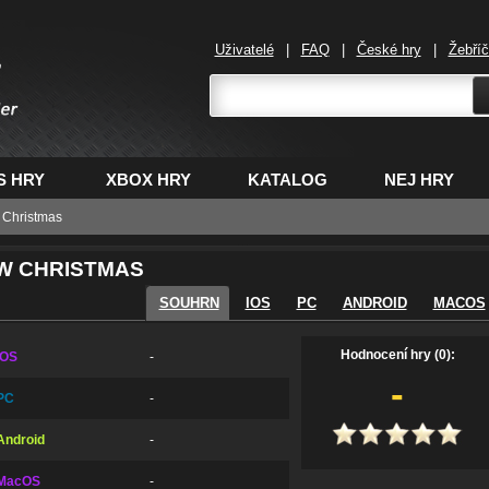
Uživatelé
|
FAQ
|
České hry
|
Žebří
,
S HRY
XBOX HRY
KATALOG
NEJ HRY
w Christmas
EW CHRISTMAS
SOUHRN
IOS
PC
ANDROID
MACOS
Hodnocení hry (0):
iOS
-
-
PC
-
Android
-
MacOS
-