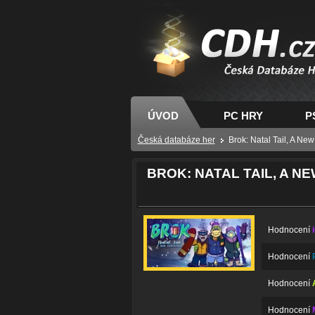
CDH.cz - hry na PC
PS, XBOX - Česká
databáze her
ÚVOD
PC HRY
P
Česká databáze her
Brok: Natal Tail, A Ne
BROK: NATAL TAIL, A N
Hodnocení
Hodnocení
Hodnocení
Hodnocení