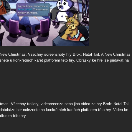
 A New Christmas. Všechny screenshoty hry Brok: Natal Tail, A New Christmas
nete u konkrétních karet platforem této hry. Obrázky ke hře lze přidávat na
tmas. Všechny trailery, videorecenze nebo jiná videa ze hry Brok: Natal Tail,
atabáze her naleznete na konkrétních kartách platforem této hry. Videa ke
tforem této hry.